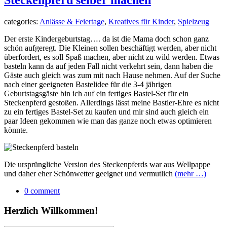
Steckenpferd selber machen
categories:
Anlässe & Feiertage
,
Kreatives für Kinder
,
Spielzeug
Der erste Kindergeburtstag…. da ist die Mama doch schon ganz
schön aufgeregt. Die Kleinen sollen beschäftigt werden, aber nicht
überfordert, es soll Spaß machen, aber nicht zu wild werden. Etwas
basteln kann da auf jeden Fall nicht verkehrt sein, dann haben die
Gäste auch gleich was zum mit nach Hause nehmen. Auf der Suche
nach einer geeigneten Bastelidee für die 3-4 jährigen
Geburtstagsgäste bin ich auf ein fertiges Bastel-Set für ein
Steckenpferd gestoßen. Allerdings lässt meine Bastler-Ehre es nicht
zu ein fertiges Bastel-Set zu kaufen und mir sind auch gleich ein
paar Ideen gekommen wie man das ganze noch etwas optimieren
könnte.
Die ursprüngliche Version des Steckenpferds war aus Wellpappe
und daher eher Schönwetter geeignet und vermutlich
(mehr …)
0 comment
Herzlich Willkommen!