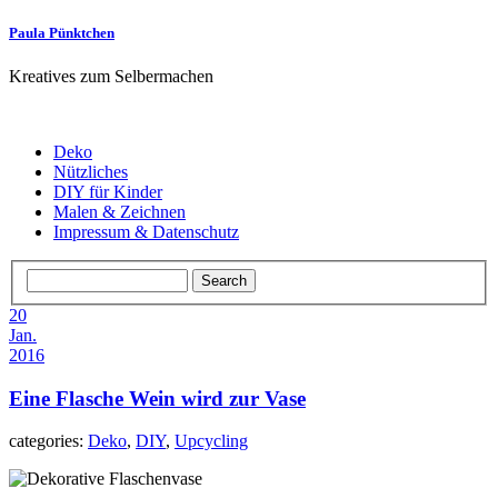
Paula Pünktchen
Kreatives zum Selbermachen
Deko
Nützliches
DIY für Kinder
Malen & Zeichnen
Impressum & Datenschutz
20
Jan.
2016
Eine Flasche Wein wird zur Vase
categories:
Deko
,
DIY
,
Upcycling