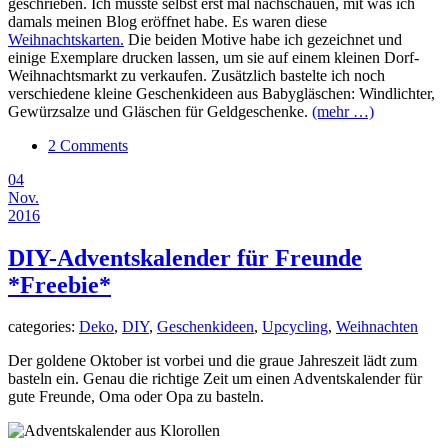
geschrieben. Ich musste selbst erst mal nachschauen, mit was ich
damals meinen Blog eröffnet habe. Es waren diese
Weihnachtskarten.
Die beiden Motive habe ich gezeichnet und
einige Exemplare drucken lassen, um sie auf einem kleinen Dorf-
Weihnachtsmarkt zu verkaufen. Zusätzlich bastelte ich noch
verschiedene kleine Geschenkideen aus Babygläschen: Windlichter,
Gewürzsalze und Gläschen für Geldgeschenke.
(mehr …)
2 Comments
04
Nov.
2016
DIY-Adventskalender für Freunde
*Freebie*
categories:
Deko
,
DIY
,
Geschenkideen
,
Upcycling
,
Weihnachten
Der goldene Oktober ist vorbei und die graue Jahreszeit lädt zum
basteln ein. Genau die richtige Zeit um einen Adventskalender für
gute Freunde, Oma oder Opa zu basteln.