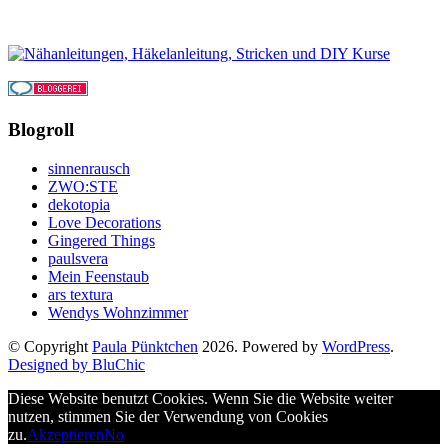
Blogroll
sinnenrausch
ZWO:STE
dekotopia
Love Decorations
Gingered Things
paulsvera
Mein Feenstaub
ars textura
Wendys Wohnzimmer
© Copyright
Paula Pünktchen
2026. Powered by
WordPress
.
Designed by BluChic
Diese Website benutzt Cookies. Wenn Sie die Website weiter
nutzen, stimmen Sie der Verwendung von Cookies
zu.
Akzeptieren
No